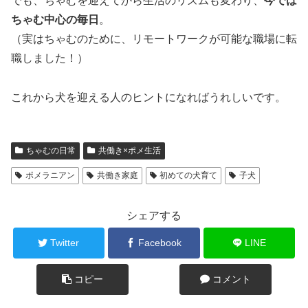
でも、ちゃむを迎えてから生活のリズムも変わり、
今では
ちゃむ中心の毎日
。
（実はちゃむのために、リモートワークが可能な職場に転
職しました！）
これから犬を迎える人のヒントになればうれしいです。
ちゃむの日常
共働き×ポメ生活
ポメラニアン
共働き家庭
初めての犬育て
子犬
シェアする
Twitter
Facebook
LINE
コピー
コメント