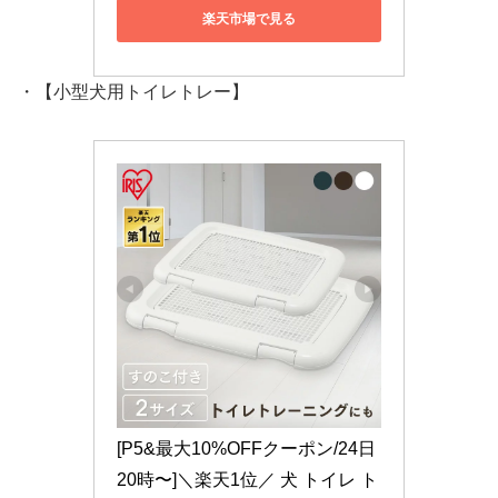
楽天市場で見る
・【小型犬用トイレトレー】
[P5&最大10%OFFクーポン/24日
20時〜]＼楽天1位／ 犬 トイレ ト